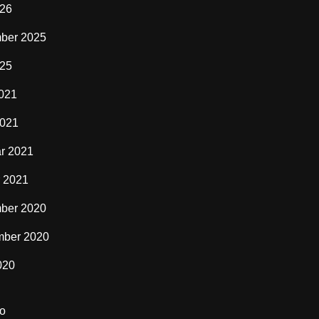
026
ber 2025
025
2021
2021
r 2021
 2021
ber 2020
mber 2020
020
o