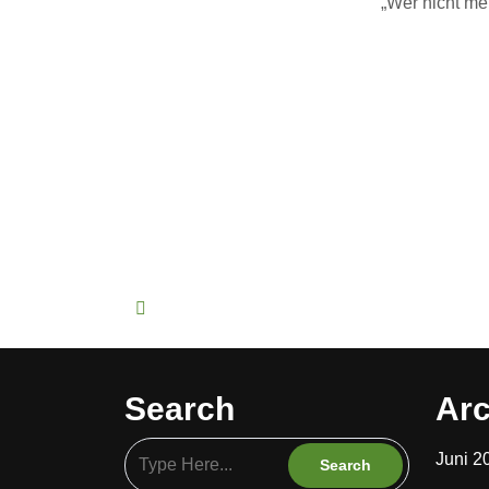
„Wer nicht me
Search
Arc
Juni 2