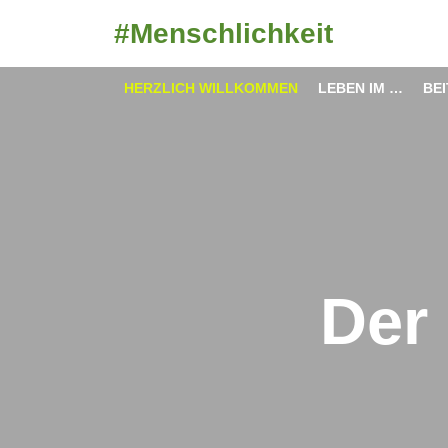
Skip
#Menschlichkeit
to
content
HERZLICH WILLKOMMEN
LEBEN IM …
BE
Der