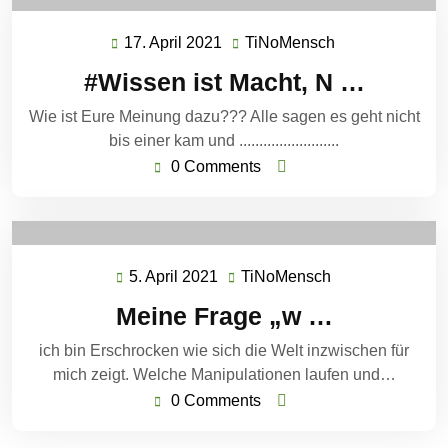
17. April 2021
TiNoMensch
17.
TiNoMensch
April
#Wissen ist Macht, N …
2021
Wie ist Eure Meinung dazu??? Alle sagen es geht nicht
bis einer kam und .........................
0 Comments
5. April 2021
TiNoMensch
5.
TiNoMensch
April
Meine Frage „w …
2021
ich bin Erschrocken wie sich die Welt inzwischen für
mich zeigt. Welche Manipulationen laufen und…
0 Comments