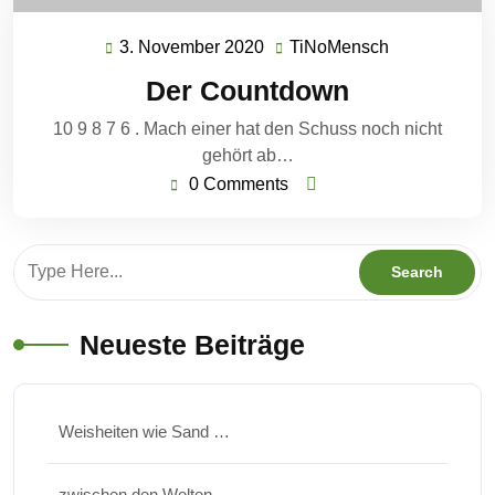
3. November 2020
TiNoMensch
3.
TiNoMensch
November
Der Countdown
2020
10 9 8 7 6 . Mach einer hat den Schuss noch nicht
gehört ab…
0 Comments
Neueste Beiträge
Weisheiten wie Sand …
zwischen den Welten …