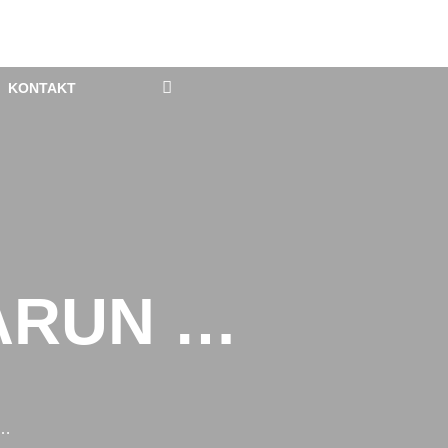
KONTAKT
ARUN …
 …