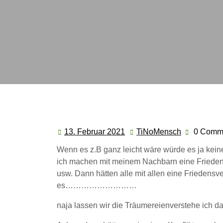
13. Februar 2021
TiNoMensch
0 Comm
13.
TiNoMensc
Februar
Wenn es z.B ganz leicht wäre würde es ja kei
2021
ich machen mit meinem Nachbarn eine Friede
usw. Dann hätten alle mit allen eine Friedensv
es………………………
naja lassen wir die Träumereienverstehe ich d