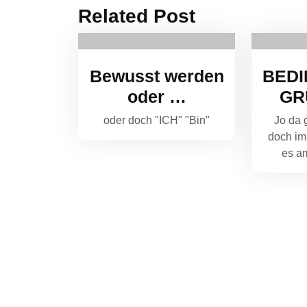
Related Post
Bewusst werden
BED
oder …
GR
oder doch "ICH" "Bin"
Jo da 
doch im
es a