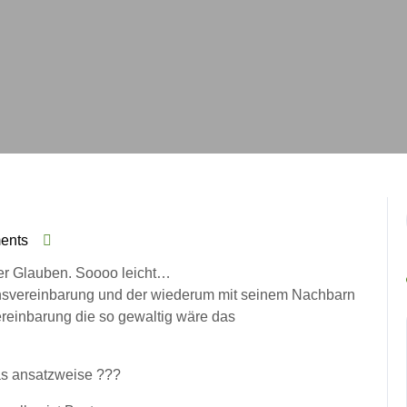
ents
h
ner Glauben. Soooo leicht…
nsvereinbarung und der wiederum mit seinem Nachbarn
ereinbarung die so gewaltig wäre das
as ansatzweise ???